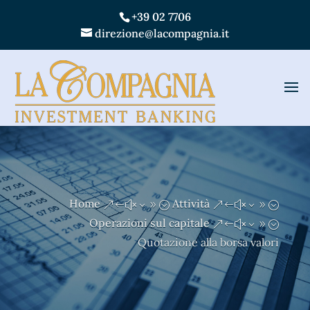
+39 02 7706
direzione@lacompagnia.it
Home
Attività
&#x39;
&#x39;
Operazioni sul capitale
&#x39;
Quotazione alla borsa valori