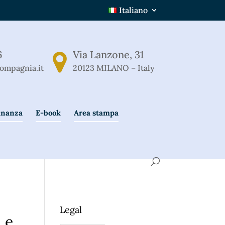
Italiano
6
Via Lanzone, 31
ompagnia.it
20123 MILANO – Italy
Finanza
E-book
Area stampa
Legal
 e