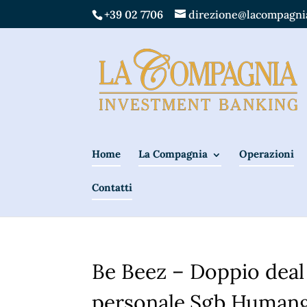
+39 02 7706
direzione@lacompagnia
Home
La Compagnia
Operazioni
Contatti
Be Beez – Doppio deal n
personale.Sgb Humange