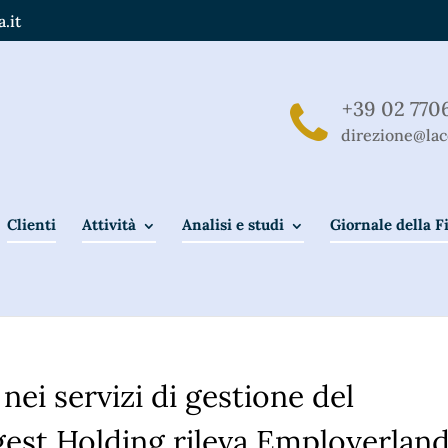
.it
+39 02 770
direzione@lac
Clienti
Attività
Analisi e studi
Giornale della 
ei servizi di gestione del
st Holding rileva Employerland