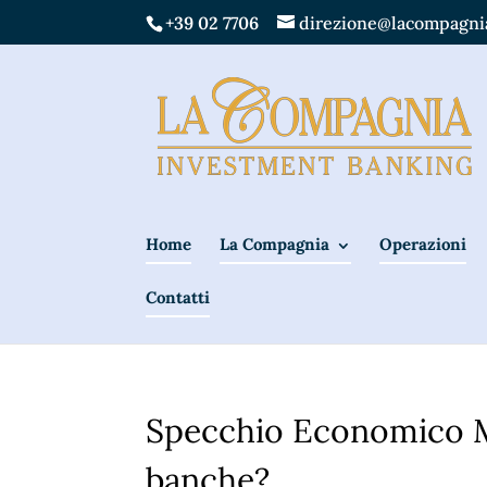
+39 02 7706
direzione@lacompagnia
Home
La Compagnia
Operazioni
Contatti
Specchio Economico Ma
banche?