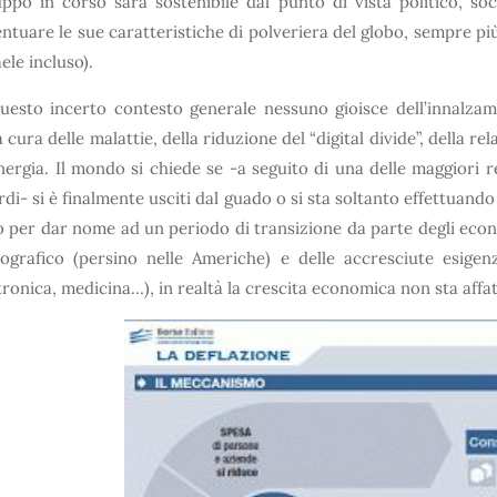
uppo in corso sarà sostenibile dal punto di vista politico, s
ntuare le sue caratteristiche di polveriera del globo, sempre più 
aele incluso).
uesto incerto contesto generale nessuno gioisce dell’innalzam
a cura delle malattie, della riduzione del “digital divide”, della re
nergia. Il mondo si chiede se -a seguito di una delle maggiori
rdi- si è finalmente usciti dal guado o si sta soltanto effettuan
o per dar nome ad un periodo di transizione da parte degli econ
grafico (persino nelle Americhe) e delle accresciute esigenz
tronica, medicina…), in realtà la crescita economica non sta aff