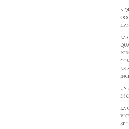
A Q
OGG
HAN
LA 
QUA
PER
COM
LE 
INC
UN 
DI 
LA 
VIC
SPO