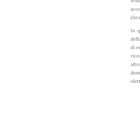
svil
acce
(Isr
In q
dell
di e
rico
altr
demo
elet