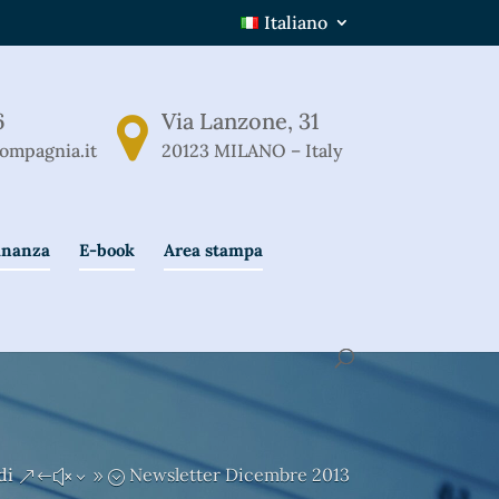
Italiano
6
Via Lanzone, 31
ompagnia.it
20123 MILANO – Italy
Finanza
E-book
Area stampa
di
Newsletter Dicembre 2013
&#x39;