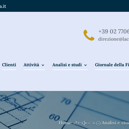
.it
+39 02 770
direzione@lac
Clienti
Attività
Analisi e studi
Giornale della 
Home
Analisi e stu
&#x39;