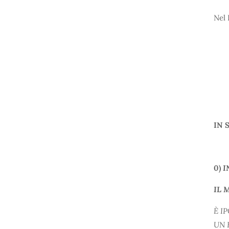
Nel 
2) 
3) 
4) 
IN 
0)
I
IL 
È I
UN 