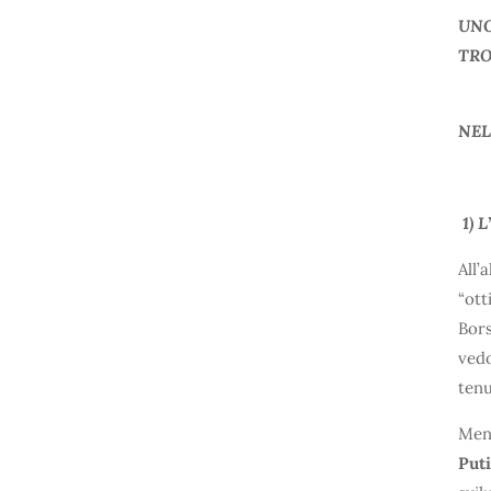
UNO
TRO
NEL
1)
All’
“ott
Bors
vedo
tenu
Ment
Put