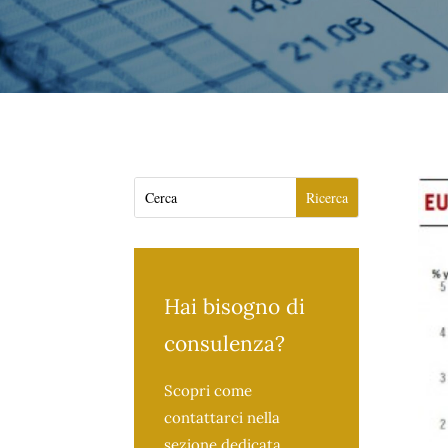
Hai bisogno di
consulenza?
Scopri come
contattarci nella
sezione dedicata.