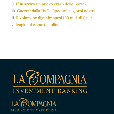
9.
E’ in arrivo un nuovo crash delle Borse?
10.
Guerre: dalla “Belle Époque” ai giorni nostri
11.
Rivoluzione digitale: spesi 100 mld. di $ per
videogiochi e sports online