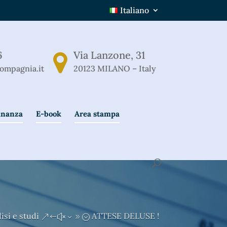
Italiano
6
Via Lanzone, 31
ompagnia.it
20123 MILANO – Italy
Finanza
E-book
Area stampa
isi e studi
ATTESE DELUSE !
&#x39;