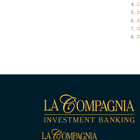
C
D
S
G
S