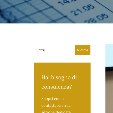
Hai bisogno di
consulenza?
Scopri come
contattarci nella
sezione dedicata.