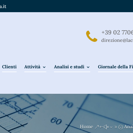
.it
+39 02 770
direzione@lac
Clienti
Attività
Analisi e studi
Giornale della 
Home
Anal
&#x39;