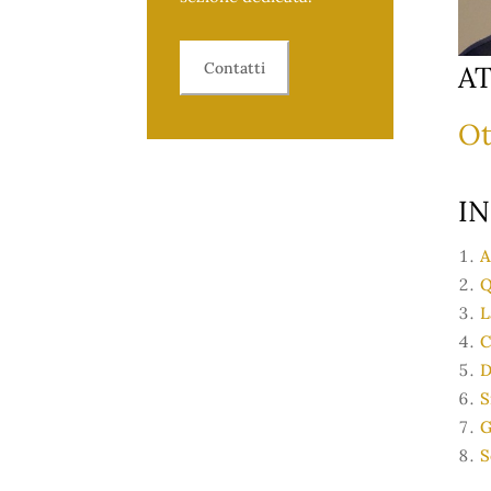
Contatti
AT
Ot
IN
A
Q
L
C
D
S
G
S