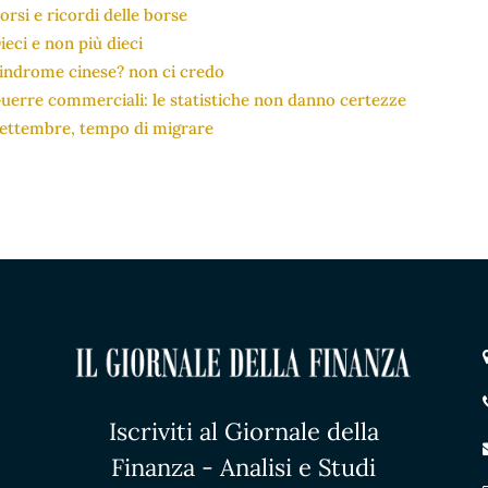
orsi e ricordi delle borse
ieci e non più dieci
indrome cinese? non ci credo
uerre commerciali: le statistiche non danno certezze
ettembre, tempo di migrare
Iscriviti al Giornale della
Finanza - Analisi e Studi