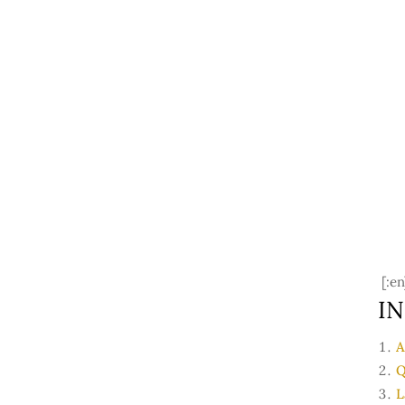
[:en
IN
A
Q
L