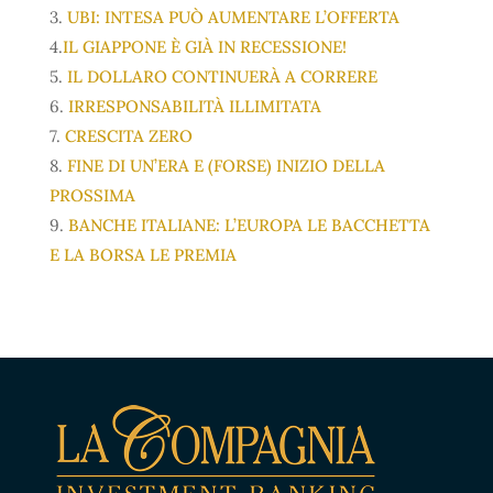
3.
UBI: INTESA PUÒ AUMENTARE L’OFFERTA
4.
IL GIAPPONE È GIÀ IN RECESSIONE!
5.
IL DOLLARO CONTINUERÀ A CORRERE
6.
IRRESPONSABILITÀ ILLIMITATA
7.
CRESCITA ZERO
8.
FINE DI UN’ERA E (FORSE) INIZIO DELLA
PROSSIMA
9.
BANCHE ITALIANE: L’EUROPA LE BACCHETTA
E LA BORSA LE PREMIA